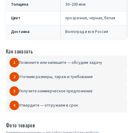
Толщина
30–200 мкм
Цвет
прозрачная, чёрная, белая
Доставка
Волгоград и вся Россия
Как заказать
Позвоните или напишите — обсудим задачу
1
Уточним размеры, тираж и требования
2
Получите коммерческое предложение
3
Утвердите — отгружаем в срок
4
Фото товаров
Нажмите на карточку — листайте стрелкой или свайпом