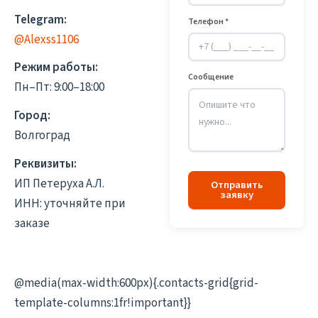
Telegram:
Телефон *
@Alexss1106
Режим работы:
Сообщение
Пн–Пт: 9:00–18:00
Город:
Волгоград
Реквизиты:
ИП Петеруха А.Л.
Отправить
заявку
ИНН: уточняйте при
заказе
@media(max-width:600px){.contacts-grid{grid-
template-columns:1fr!important}}