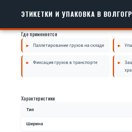
Перейти
к
ЭТИКЕТКИ И УПАКОВКА В ВОЛГОГ
содержимому
Где применяется
Паллетирование грузов на складе
Упа
Фиксация грузов в транспорте
Защ
хр
Характеристики
Тип
Ширина