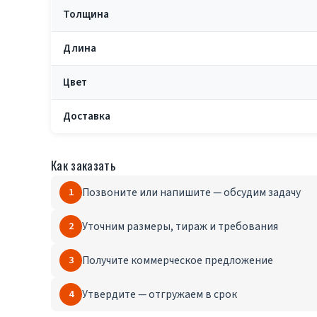
Толщина
Длина
Цвет
Доставка
Как заказать
1
Позвоните или напишите — обсудим задачу
2
Уточним размеры, тираж и требования
3
Получите коммерческое предложение
4
Утвердите — отгружаем в срок