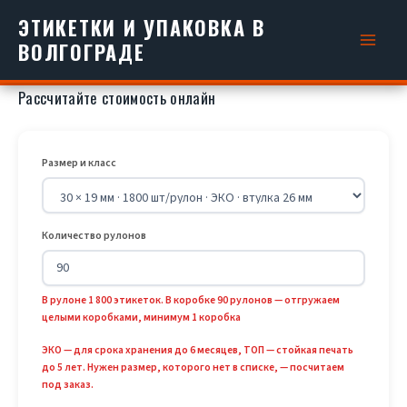
Перейти
ЭТИКЕТКИ И УПАКОВКА В
к
ВОЛГОГРАДЕ
содержимому
Рассчитайте стоимость онлайн
Размер и класс
Количество рулонов
В рулоне 1 800 этикеток. В коробке 90 рулонов — отгружаем
целыми коробками, минимум 1 коробка
ЭКО — для срока хранения до 6 месяцев, ТОП — стойкая печать
до 5 лет. Нужен размер, которого нет в списке, — посчитаем
под заказ.